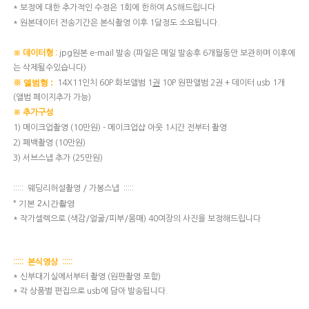
* 보정에 대한 추가적인 수정은 1회에 한하여 AS해드립니다
* 원본데이터 전송기간은 본식촬영 이후 1달정도 소요됩니다.
jpg원본
e-mail 발송
​ (파일은 메일 발송후 6개월동안 보관하며 이후에
※ 데이터형 :
는 삭제될수있습니다)
※ 앨범형 :
14X11인치 60
P 화보앨범 1
10P 원판앨범 2권 + 데이터 usb 1개
권
(앨범 페이지추가 가능)
※ 추가구성
1) 메이크업촬영 (10만원) - ​메이크업샵 아웃 1시간 전부터 촬영
2) 폐백촬영 (10만원)​
3) 서브스냅 추가 (25만원)
::::: 웨딩리허설촬영 / 가봉스냅 :::::
* 기본 2시간촬영
*
작가셀렉으로 (색감/얼굴/피부/몸매)
​ 40여장의 사진을 ​보정해드립니다
::::: 본식영상 :::::
* 신부대기실에서부터 촬영 (원판촬영 포함)
* 각 상품별 편집으로 usb에 담아 발송됩니다.