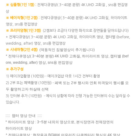
전체다큐영상( 3~40분 분량) 4K UHD 고화질 ,
sns용 편집영
※ 심플형(1인 1캠) :
상
전체다큐영상( 3~40분 분량) 4K UHD 고화질,
하이라이트
※ 베이직형(1인 2캠) :
영상,
sns용 편집영상
(2캠보다 조금더 다양한 화각으로 장면들을 담아드립니다)
※ 프리미엄형(1인 3캠)
* 전체다큐영상( 3~40분 분량) 4K UHD 고화질,
하이라이트 영상,
챕터별 (before,
wedding, after) 영상,
sns용 편집영상
(역동적인 짐벌영상이 추가됩니다)
※ 시네마형(2인 4캠)
* 전체다큐영상( 3~40분 분량) 4K UHD 고화질,
하이라이트 영상,
챕터별 (bef
ore, wedding, after) 영상,
sns용 편집영상
※ 추가구성
1) 메이크업촬영 (10만원) - ​메이크업샵 아웃 1시간 전부터 촬영
폐백 또는 2부 행사와 연회 하객맞이 행사를 모
2) 2부 또는 폐백촬영 (10만원)​ -
두 촬영하고자 하실때 선택
3) 인터뷰 추가 (10만원) - 예식의 상황에 따라 진행 가능한 인터뷰의 수는 달라질 수
있습니다.
::::: 챕터 영상 안내 :::::
* 하이라이트 영상 : 3~5분 내외의 영상으로, 본식장면과 전체장면의
하이라이트 영상
* 전체다큐영상 : 현장음과 BGM에 어우러진 다큐멘터리 형식의 4K 영상